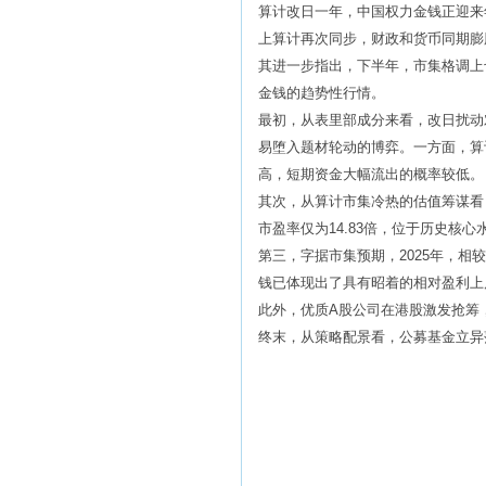
算计改日一年，中国权力金钱正迎来
上算计再次同步，财政和货币同期膨
其进一步指出，下半年，市集格调上
金钱的趋势性行情。
最初，从表里部成分来看，改日扰动
易堕入题材轮动的博弈。一方面，算
高，短期资金大幅流出的概率较低。
其次，从算计市集冷热的估值筹谋看，
市盈率仅为14.83倍，位于历史核心水
第三，字据市集预期，2025年，相较
钱已体现出了具有昭着的相对盈利上
此外，优质A股公司在港股激发抢筹
终末，从策略配景看，公募基金立异