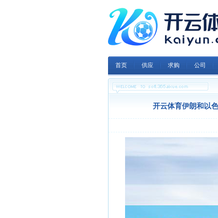
首页
供应
求购
公司
开云体育伊朗和以色列