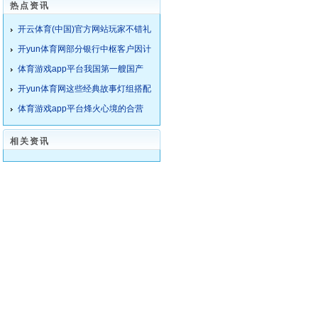
热点资讯
开云体育(中国)官方网站玩家不错礼
聘探索同性恋情实质-半岛·体育(BOB)
开yun体育网部分银行中枢客户因计
中
谋转机等原因-半岛·体育(BOB)中国官
体育游戏app平台我国第一艘国产
方
航母山东舰先后屡次前出远海、砺剑
开yun体育网这些经典故事灯组搭配
大洋-半岛·
LED动态照明等当代光影工夫-半岛·体
体育游戏app平台烽火心境的合营
育(
行将到来-半岛·体育(BOB)中国官方网
相关资讯
站