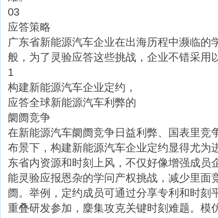
03
应答策略
广东省新能源汽车企业在出海历程中濒临的
般，为了灵验应答这些挑战，企业不错采用
1
构建新能源汽车企业定约，
应答全球新能源汽车利弊的
阛阓竞争
在新能源汽车阛阓竞争日益利弊、国表里竞
布景下，构建新能源汽车企业定约显得尤为
东省内资源和时刻上风，不仅好像增强成员
能灵验应报恩杂的学问产权挑战，减少里面
阓。举例，定约成员可通过分享专利和时刻平
重叠研发参加，麇集攻克关键时刻难题。模仿A