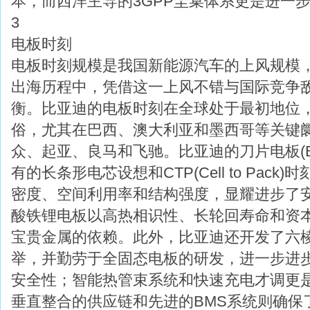
本，而西洋主导的3GPP圭臬体系更是进一
3
电板时刻
电板时刻规模是我国新能源汽车的上风规模
出海历程中，凭借这一上风不错与国际竞争
衡。比亚迪的电板时刻在全球处于最初地位
俗，尤其在巴西、澳大利亚和墨西哥等关键
众、起亚、良马和飞驰。比亚迪的刀片电板(Blade
有的长条形电芯设想和CTP(Cell to Pac
密度、空间利用率和结构强度，显耀进步了
酸铁锂电板以高热相识性、长轮回寿命和资
宝贵金属的依赖。此外，比亚迪还开发了六
举，并勤劳于全固态电板的研发，进一步进
安全性；智能热管束系统和快速充电才调更
垂直整合的供应链和先进的BMS系统则确保