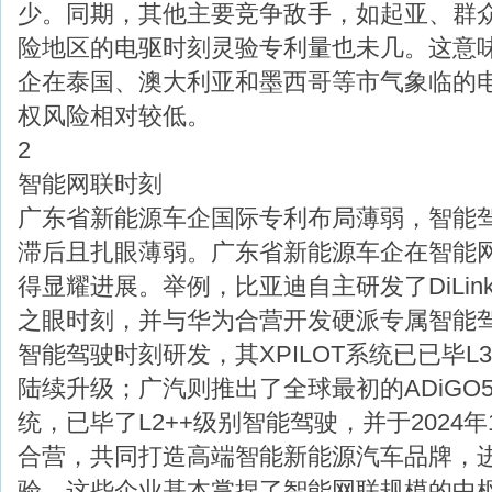
少。同期，其他主要竞争敌手，如起亚、群
险地区的电驱时刻灵验专利量也未几。这意
企在泰国、澳大利亚和墨西哥等市气象临的
权风险相对较低。
2
智能网联时刻
广东省新能源车企国际专利布局薄弱，智能
滞后且扎眼薄弱。广东省新能源车企在智能
得显耀进展。举例，比亚迪自主研发了DiLi
之眼时刻，并与华为合营开发硬派专属智能
智能驾驶时刻研发，其XPILOT系统已已毕
陆续升级；广汽则推出了全球最初的ADiGO5
统，已毕了L2++级别智能驾驶，并于2024年
合营，共同打造高端智能新能源汽车品牌，
验。这些企业基本掌捏了智能网联规模的中