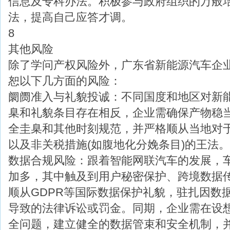
信息及专科办法。积极参与政府组织的万般
法，提高自己应答才调。
8
其他风险
除了学问产权风险外，广东省新能源汽车企
恕以下几方面的风险：
阛阓准入与礼貌投诚：不同国度和地区对新
臬和礼貌条目存在相反，企业需确保产物稳
全圭臬和其他时刻规范，并严格顺从当地对
以及非关税措施(如腹地化分娩条目)的王法。
数据合规风险：跟着智能网联汽车的发展，
加多，其中触及到用户秘密保护、跨境数据
顺从GDPR等国际数据保护礼貌，驻扎因数
导致的法律诉讼或罚金。同期，企业需在设
全问题，建立健全的数据管束和安全机制，