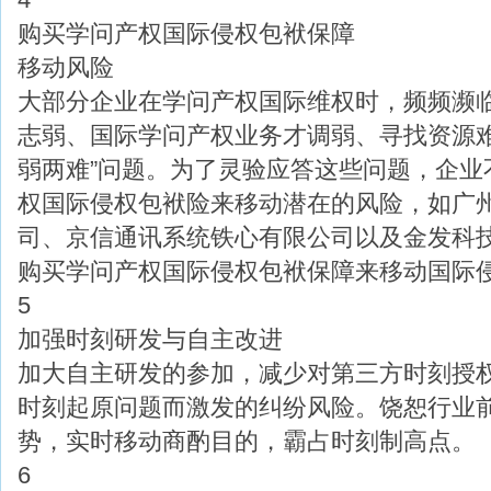
购买学问产权国际侵权包袱保障
移动风险
大部分企业在学问产权国际维权时，频频濒
志弱、国际学问产权业务才调弱、寻找资源难
弱两难”问题。为了灵验应答这些问题，企业
权国际侵权包袱险来移动潜在的风险，如广
司、京信通讯系统铁心有限公司以及金发科
购买学问产权国际侵权包袱保障来移动国际
5
加强时刻研发与自主改进
加大自主研发的参加，减少对第三方时刻授
时刻起原问题而激发的纠纷风险。饶恕行业
势，实时移动商酌目的，霸占时刻制高点。
6