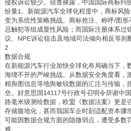
侵权诉讼较少。侦查裸露，中国国际商标纠
纷量1。新能源汽车全球化程度中，商标风
变为系统性策略挑战。商标抢注、称呼/图形
忌触犯等组成显性风险；而国际注册体系过
议、NPE诉讼狙击及地域司法倾向相反等则
2
数据合规
在新能源汽车行业加快全球化布局确当下，
海绕不开的严峻挑战。从数据安全角度看，
精舆图信息等地舆敏锐数据的汇注与传输，撞
垒。好意思国14117号行政号召明令辞谢中
路毫米级测绘数据，欧盟《数据法案》更是
存储腹地化，甚而我国车企时刻适配资本骤
可能因数据合规方面的隐微弱点，遭受多数
难。