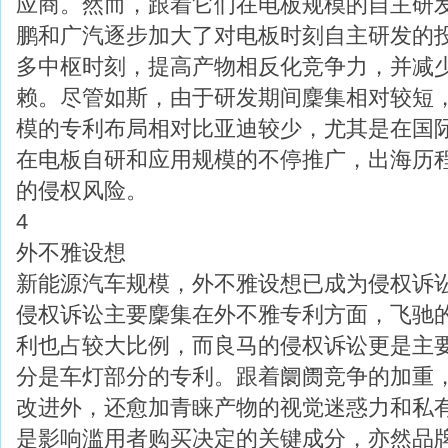
应商。然而，跟着它们在电板规模的自主研
鹏和广汽逐步加大了对电板时刻自主研发的
多中枢时刻，提高产物相反化竞争力，并减
赖。尽管如斯，由于研发期间麇集相对较短
模的专利布局相对比亚迪较少，尤其是在国
在电板自研和应用规模的不停推广，出海历
的侵权风险。
4
外不雅设想
新能源汽车规模，外不雅设想已成为侵权诉
侵权诉讼主要麇集在外不雅专利方面，飞驰
利也占较大比例，而良马的侵权诉讼更是主
分是车灯部分的专利。跟着阛阓竞争的加重
改进外，还愈加青睐产物的视觉迷惑力和私
是影响滥用者购买决定的关键成分，亦然品