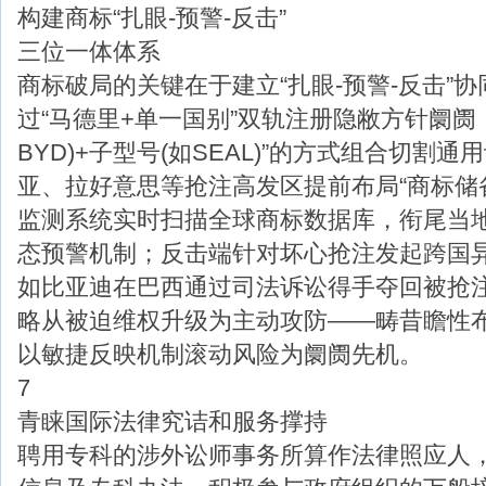
构建商标“扎眼-预警-反击”
三位一体体系
商标破局的关键在于建立“扎眼-预警-反击”
过“马德里+单一国别”双轨注册隐敝方针阛阓
BYD)+子型号(如SEAL)”的方式组合切割
亚、拉好意思等抢注高发区提前布局“商标储备
监测系统实时扫描全球商标数据库，衔尾当
态预警机制；反击端针对坏心抢注发起跨国
如比亚迪在巴西通过司法诉讼得手夺回被抢
略从被迫维权升级为主动攻防——畴昔瞻性
以敏捷反映机制滚动风险为阛阓先机。
7
青睐国际法律究诘和服务撑持
聘用专科的涉外讼师事务所算作法律照应人