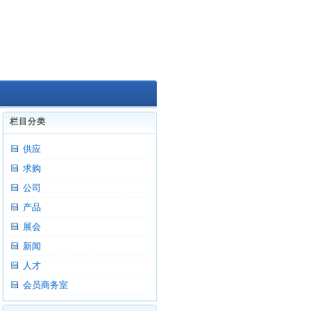
栏目分类
供应
求购
公司
产品
展会
新闻
人才
会员商务室