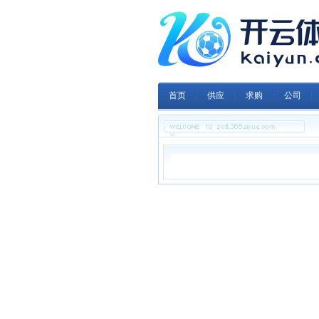
首页
供应
求购
公司