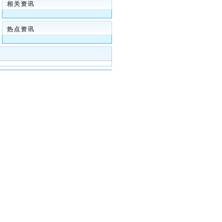
相关资讯
热点资讯