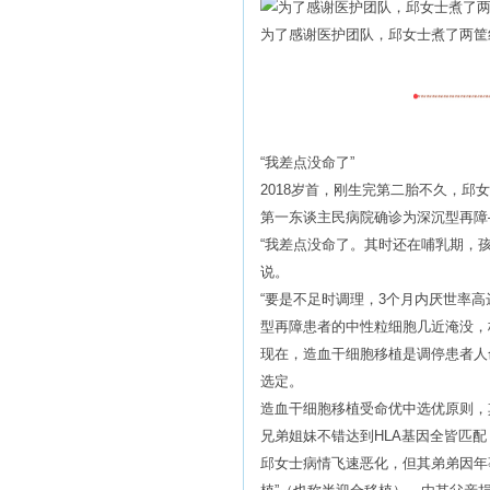
为了感谢医护团队，邱女士煮了两筐
“我差点没命了”
2018岁首，刚生完第二胎不久，
第一东谈主民病院确诊为深沉型再障
“我差点没命了。其时还在哺乳期，
说。
“要是不足时调理，3个月内厌世率高
型再障患者的中性粒细胞几近淹没，
现在，造血干细胞移植是调停患者人
选定。
造血干细胞移植受命优中选优原则，
兄弟姐妹不错达到HLA基因全皆匹
邱女士病情飞速恶化，但其弟弟因年