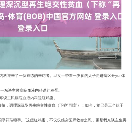
内科迎来了一位熟练的来访者。邱女士带着一岁多的犬子走进病区开yun体
东谈主民病院血液内科送红鸡蛋。
移植，调理深沉型再生绝交性贫血（下称“再障”）；如今，她已是三个孩子
年四季祥瑞唾手。“这些红鸡蛋，不仅仅感谢医师救命之恩，更是我东谈主生再