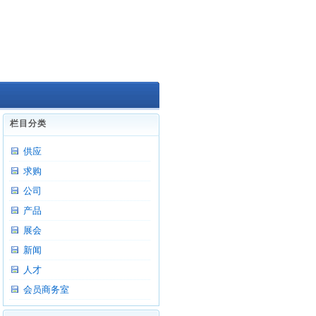
栏目分类
供应
求购
公司
产品
展会
新闻
人才
会员商务室