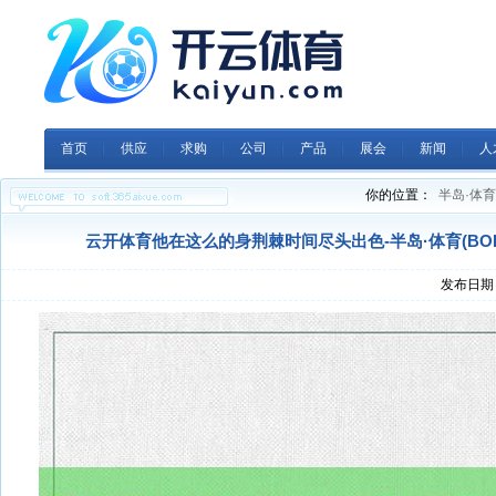
首页
供应
求购
公司
产品
展会
新闻
人
你的位置：
半岛·体育
云开体育他在这么的身荆棘时间尽头出色-半岛·体育(BO
发布日期：