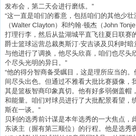
发布会，第二天会进行磨练。”
“这一直是咱们的蓄意，包括咱们的其他少壮
（Walter Clayton）和约翰·顿杰（John 
打理行李，然后从盐湖城平直飞往夏日联赛的
爵士篮球运营总裁奥斯汀·安吉谈及贝利时暗
与他进行了调换，他尽头欣喜，咱们也尽头
个尽头光明的异日。”
“他的得分智商备受瞩目，这是理所应当的。
间尽头出色。但通过不雅看大批比赛摄像，
其是篮板智商印象真切。他有好多弱侧盖帽
和能量。咱们对球员进行了大批配景看望，
斯在一谈。”
贝利的选秀前计谋是本年选秀的一大焦点，此
东谈主（握有第三顺位）的行程。他是选秀