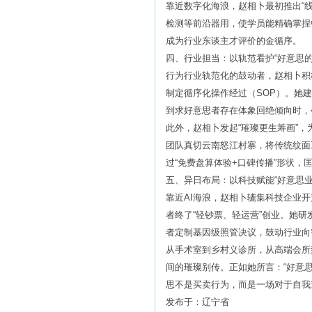
靠近数字化海浪，赵相卜最初推出“线
检测等前沿器用，使学员能精确掌捏
成为行业东谈主才评价的金循序。
四、行业担当：以轨范看护“好意思的
行为行业轨范化的鼓动者，赵相卜积
制定循序化操作经过（SOP）。她建
到求好意思者存在体象回绝倾向时，
此外，赵相卜发起“璀璨更生筹画”
团队真切云南怒江村寨，将传统纹面
过“免费盘算体验+口碑传播”形状
五、异日布局：以科技赋能“好意思业
靠近AI海浪，赵相卜辘集科技企业
者终了“轻钞票、轻运营”创业。她研
者定制基因级照管决议，鼓动行业向
从手术室到乡村义诊所，从高端会所
间的璀璨别传。正如她所言：“好意
思不是买卖行为，而是一场对于自我
发布于：辽宁省