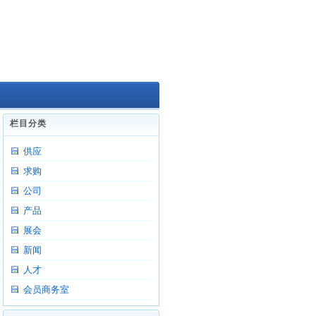
栏目分类
供应
求购
公司
产品
展会
新闻
人才
会员商务室