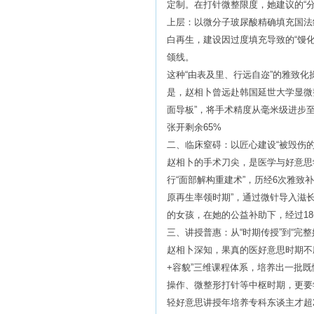
定制。在打针微整限度，她建议的“
上层：以微分子玻尿酸精确填充国法纹
白再生，建设因过度填充导致的“馒化
颌线。
这种“由表及里、行远自迩”的雅致化
是，赵相卜曾远赴韩国延世大学显微
面导板”，将手术精度从毫米级进步至
张开剩余65%
二、临床窒碍：以匠心建设“被毁伤的
赵相卜的手术刀尖，是医学与好意思
行“面部解构重建术”，历经6次雅致
原再生率领时期”，通过微针导入滋
的女孩，在她的公益补助下，经过18
三、讲授普惠：从“时期传授”到“完
赵相卜深知，果真的医好意思时期不
+容貌”三维课程体系，培养出一批
操作、微整形打针等中枢时期，更要
轻好意思讲授年培养专科东谈主才超2