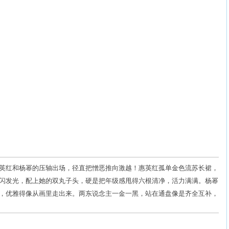
英红和杨幂的压轴出场，径直把憎恶推向激越！惠英红孤单金色流苏长裙，
闪发光，配上她的双丸子头，硬是把年级感甩得六根清净，活力满满。杨幂
，优雅得像从画里走出来。两东说念主一金一黑，站在通盘像是齐全互补，