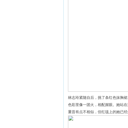
林志玲紧随自后，挑了条红色抹胸裙
色彩里像一团火，相配握眼。她站在
曩昔有点不相似，但红毯上的她已经