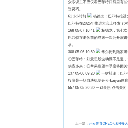
众东谈主不应仅看巴菲特口袋里有些
资灵巧。
61 1小时前
杨德龙：巴菲特推进
巴菲特在2025年推进大会上抒发了
168 05-07 10:41
杨德龙：第七次
巴菲特在退休前的终末一次公开演讲
承。
308 05-06 10:50
华尔街到陆家嘴
①巴菲特：好意思股波动微不足道，
供应多余；③苹果瞻望本季度将因关税
137 05-06 09:20
一财社论：巴菲
投资是一场自决机制开云·kaiyu
557 05-05 20:30 一财最热 点击关闭
上一篇：
开云体育OPEC+现时每天