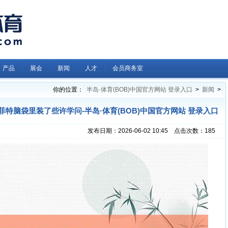
产品
展会
新闻
人才
会员商务室
你的位置：
半岛·体育(BOB)中国官方网站 登录入口
>
新闻
>
巴菲特脑袋里装了些许学问-半岛·体育(BOB)中国官方网站 登录入口
发布日期：2026-06-02 10:45 点击次数：185