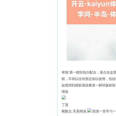
举报 第一财经告白配合，请点击这
权，不得以任何形态加以使用，包括
如需得到授权请掂量第一财经版权部：ban
理智
丁源
晓数点 关系阅读
投资一世学习一