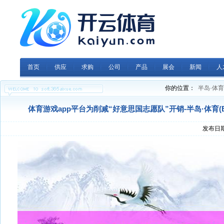
首页
供应
求购
公司
产品
展会
新闻
人
你的位置：
半岛·体育
体育游戏app平台为削减“好意思国志愿队”开销-半岛·体育(
发布日期：